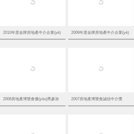
2010年度金牌房地產中介企業(yè)
2009年度金牌房地產中介企業(yè)
2008房地產博覽會優(yōu)秀參加
2007房地產博覽會誠信中介獎
企業(yè)獎