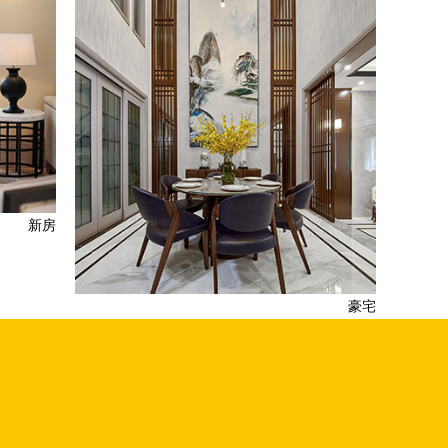
新房
豪宅