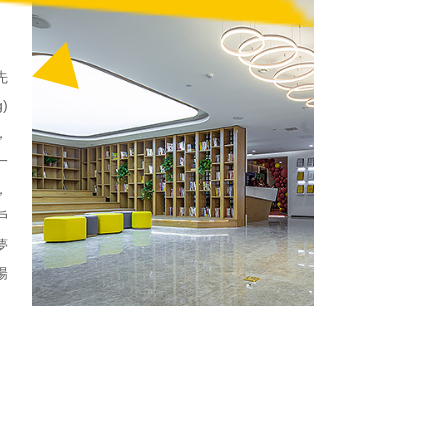
先
)
，
一
，
戶
夢
陽