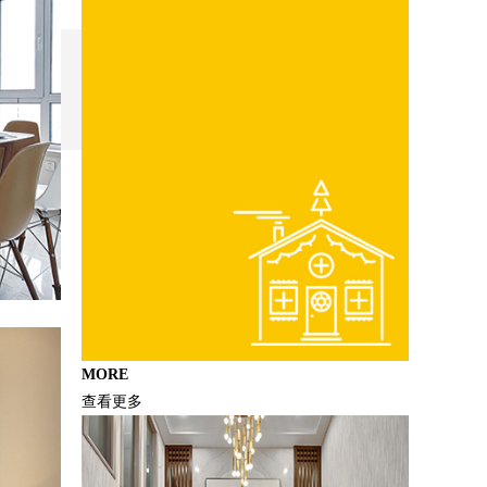
MORE
查看更多