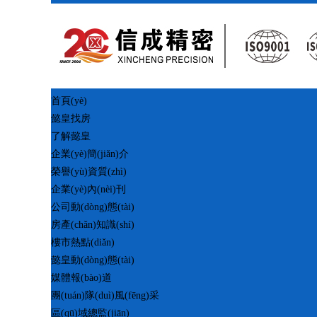
首頁(yè)
懿皇找房
了解懿皇
企業(yè)簡(jiǎn)介
榮譽(yù)資質(zhì)
企業(yè)內(nèi)刊
公司動(dòng)態(tài)
房產(chǎn)知識(shí)
樓市熱點(diǎn)
懿皇動(dòng)態(tài)
媒體報(bào)道
團(tuán)隊(duì)風(fēng)采
區(qū)域總監(jiān)